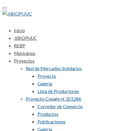
Toggle
navigation
Inicio
JIBIOPUUC
REBP
Municipios
Proyectos
Red de Mercados Solidarios
Proyecto
Galeria
Lista de Productores
Proyecto Conahcyt 321286
Corredor de Comercio
Productos
Publicaciones
Galeria