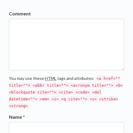
Comment
You may use these
HTML
tags and attributes:
<a href=""
title=""> <abbr title=""> <acronym title=""> <b>
<blockquote cite=""> <cite> <code> <del
datetime=""> <em> <i> <q cite=""> <s> <strike>
<strong>
Name *