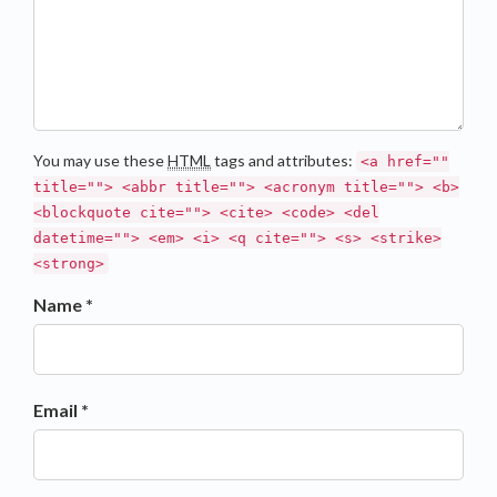
You may use these
HTML
tags and attributes:
<a href=""
title=""> <abbr title=""> <acronym title=""> <b>
<blockquote cite=""> <cite> <code> <del
datetime=""> <em> <i> <q cite=""> <s> <strike>
<strong>
Name *
Email *