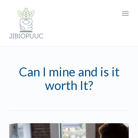
Toggl
navig
Can I mine and is it
worth It?