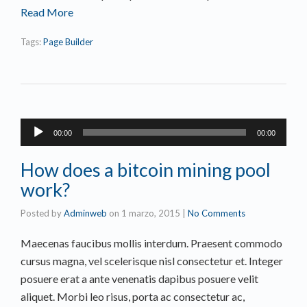
Read More
Tags:
Page Builder
Reproductor
00:00
00:00
de
audio
How does a bitcoin mining pool
work?
Posted by
Adminweb
on
1 marzo, 2015
|
No Comments
Maecenas faucibus mollis interdum. Praesent commodo
cursus magna, vel scelerisque nisl consectetur et. Integer
posuere erat a ante venenatis dapibus posuere velit
aliquet. Morbi leo risus, porta ac consectetur ac,