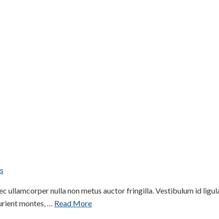
s
nec ullamcorper nulla non metus auctor fringilla. Vestibulum id li
urient montes, …
Read More