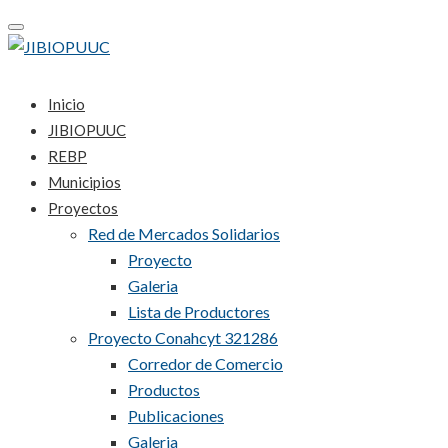
Toggle
navigation
Inicio
JIBIOPUUC
REBP
Municipios
Proyectos
Red de Mercados Solidarios
Proyecto
Galeria
Lista de Productores
Proyecto Conahcyt 321286
Corredor de Comercio
Productos
Publicaciones
Galeria